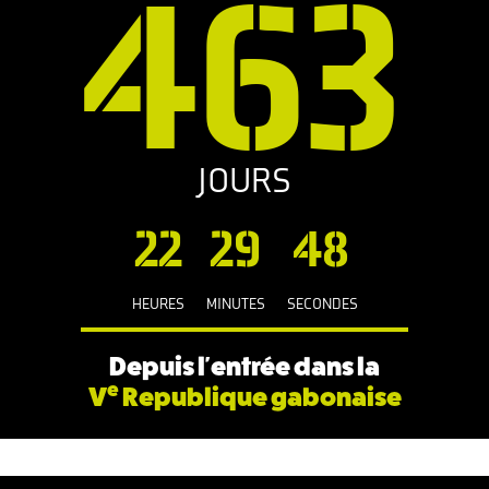
463
JOURS
22
29
49
HEURES
MINUTES
SECONDES
Depuis l'entrée dans la
e
V
Republique gabonaise