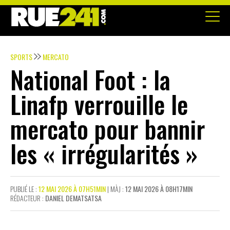
SPORTS
MERCATO
National Foot : la
Linafp verrouille le
mercato pour bannir
les « irrégularités »
PUBLIÉ LE :
12 MAI 2026 À 07H51MIN
| MÀJ :
12 MAI 2026 À 08H17MIN
RÉDACTEUR :
DANIEL DEMATSATSA