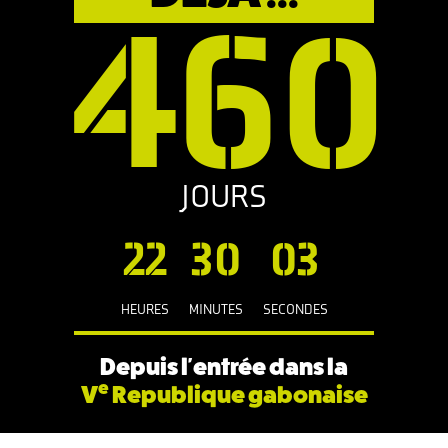
460
JOURS
22
30
03
HEURES
MINUTES
SECONDES
Depuis l'entrée dans la
e
V
Republique gabonaise