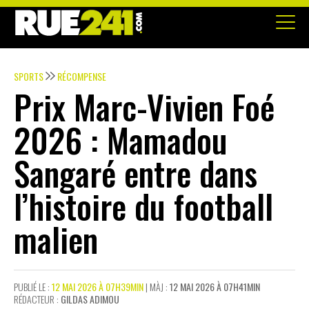
SPORTS
RÉCOMPENSE
Prix Marc-Vivien Foé
2026 : Mamadou
Sangaré entre dans
l’histoire du football
malien
PUBLIÉ LE :
12 MAI 2026 À 07H39MIN
| MÀJ :
12 MAI 2026 À 07H41MIN
RÉDACTEUR :
GILDAS ADIMOU