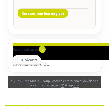
Aucun commentaire pour le moment.
Commentaires
0
Lancez la conversation avec un retour utile, une précision ou
Plus récents
une réaction argumentée.
© 2026
Binto Media Group
. Module commentaire développé
pour nos médias par
BC Graphics
.