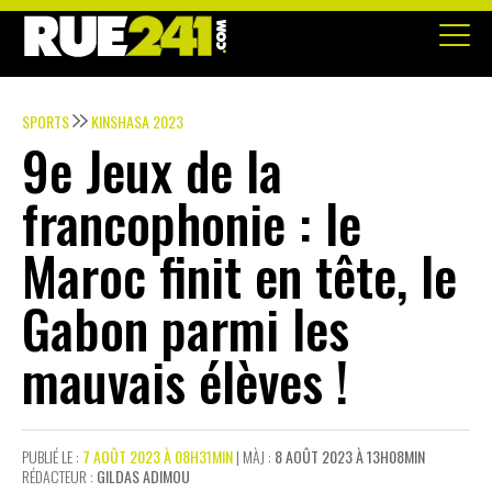
SPORTS
KINSHASA 2023
9e Jeux de la
francophonie : le
Maroc finit en tête, le
Gabon parmi les
mauvais élèves !
PUBLIÉ LE :
7 AOÛT 2023 À 08H31MIN
| MÀJ :
8 AOÛT 2023 À 13H08MIN
RÉDACTEUR :
GILDAS ADIMOU