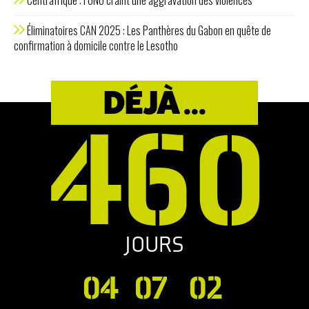
Éliminatoires CAN 2025 : Les Panthères du Gabon en quête de
confirmation à domicile contre le Lesotho
DÉJÀ ...
460
JOURS
04
07
02