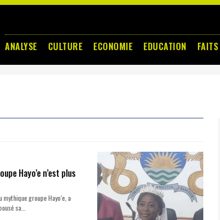
ANALYSE
CULTURE
ECONOMIE
EDUCATION
FAITS
upe Hayo’e n’est plus
du mythique groupe Hayo’e, a
pousé sa...