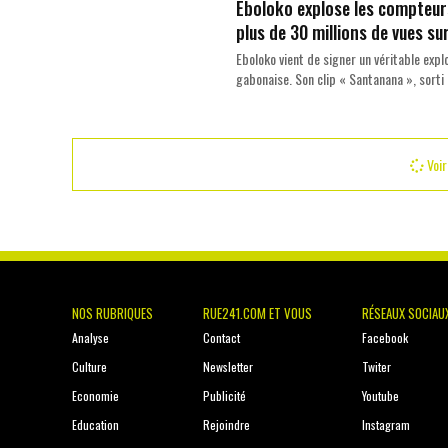
Eboloko explose les compteur
plus de 30 millions de vues su
Eboloko vient de signer un véritable expl
gabonaise. Son clip « Santanana », sorti l
Voir
NOS RUBRIQUES
RUE241.COM ET VOUS
RÉSEAUX SOCIAU
Analyse
Contact
Facebook
Culture
Newsletter
Twiter
Economie
Publicité
Youtube
Education
Rejoindre
Instagram