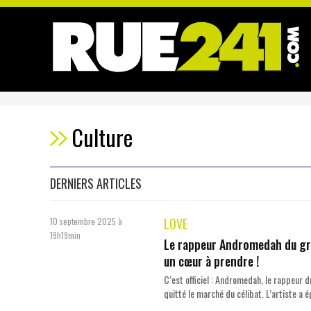
Culture
DERNIERS ARTICLES
LOVE
10 septembre 2025 à
19h19min
Le rappeur Andromedah du gro
un cœur à prendre !
C’est officiel : Andromedah, le rappeur 
quitté le marché du célibat. L’artiste a é