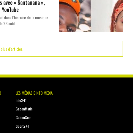
s avec « Santanana »,
r YouTube
oit dans l’histoire de la musique
e 23 août...
 plus d'articles
X
LES MÉDIAS BINTO MEDIA
Info241
GabonMatin
GabonSoir
Sport241