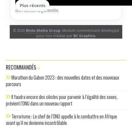
Lancez la conversation avec un retour utile, une précision ou
Plus récents
une réaction argumentée.
© 2026
Binto Media Group
. Module commentaire développé
pour nos médias par
BC Graphics
.
RECOMMANDÉS
Marathon du Gabon 2023 : des nouvelles dates et des nouveaux
parcours
Il faudra encore des siècles pour parvenir à l’égalité des sexes,
prévient l’ONU dans un nouveau rapport
Terrorisme : Le chef de l’ONU appelle à le combattre en Afrique
avant qu’il ne devienne incontrôlable