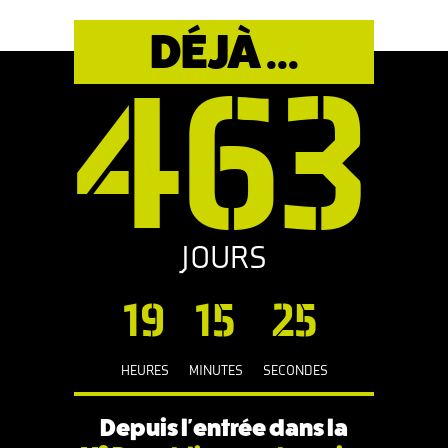
DÉJÀ ...
463
JOURS
19
15
26
HEURES
MINUTES
SECONDES
Depuis l'entrée dans la