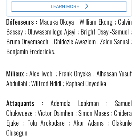
Défenseurs :
Maduka Okoya ; William Ekong ; Calvin
Bassey ; Oluwasemilogo Ajayi ; Bright Osayi-Samuel ;
Bruno Onyemaechi ; Chidozie Awaziem ; Zaidu Sanusi ;
Benjamin Fredericks.
Milieux :
Alex Iwobi ; Frank Onyeka ; Alhassan Yusuf
Abdullahi ; Wilfred Ndidi ; Raphael Onyedika
Attaquants :
Ademola Lookman ; Samuel
Chukwueze ; Victor Osimhen ; Simon Moses ; Chidera
Ejuke ; Tolu Arokodare ; Akor Adams ; Olakunle
Olusegun.