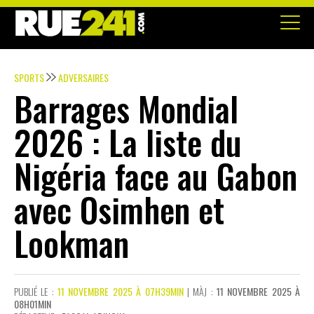
SPORTS
ADVERSAIRES
Barrages Mondial
2026 : La liste du
Nigéria face au Gabon
avec Osimhen et
Lookman
PUBLIÉ LE :
11 NOVEMBRE 2025 À 07H39MIN
| MÀJ :
11 NOVEMBRE 2025 À
08H01MIN