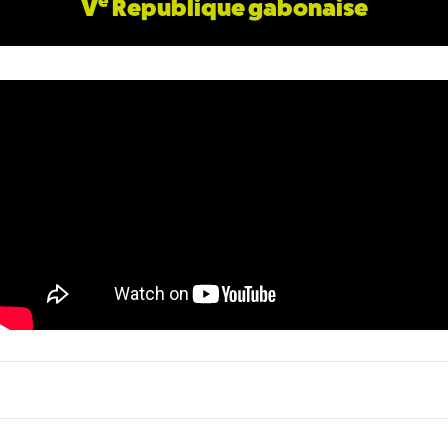
e
V
Republique gabonaise