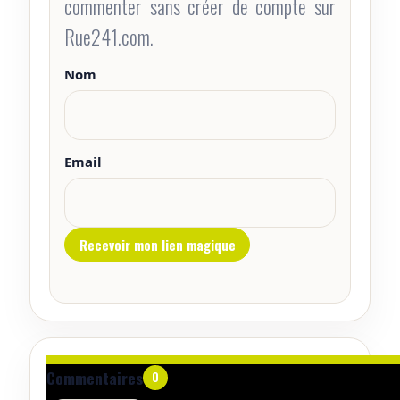
commenter sans créer de compte sur
Rue241.com.
Nom
Email
Aucun commentaire pour le moment.
Commentaires
0