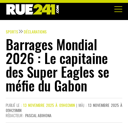
SPORTS
DÉCLARATIONS
Barrages Mondial
2026 : Le capitaine
des Super Eagles se
méfie du Gabon
PUBLIÉ LE :
13 NOVEMBRE 2025 À 09H03MIN
| MÀJ :
13 NOVEMBRE 2025 À
09H29MIN
RÉDACTEUR :
PASCAL ABIHONA