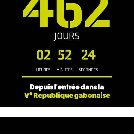
462
JOURS
02
52
25
HEURES
MINUTES
SECONDES
Depuis l'entrée dans la
e
V
Republique gabonaise