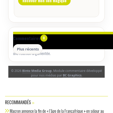
Aucun commentaire pour le moment.
Commentaires
0
Lancez la conversation avec un retour utile, une précision ou
Plus récents
une réaction argumentée.
© 2026
Binto Media Group
. Module commentaire développé
pour nos médias par
BC Graphics
.
RECOMMANDÉS
Macron annonce la fin de « l’âge de la Françafrique » en séjour au