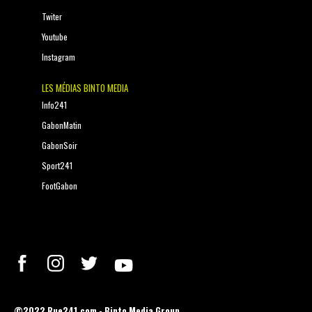
Twiter
Youtube
Instagram
LES MÉDIAS BINTO MEDIA
Info241
GabonMatin
GabonSoir
Sport241
FootGabon
©2022 Rue241.com - Binto Media Group