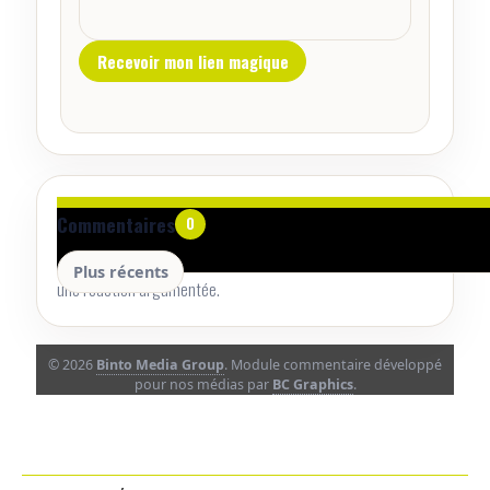
Aucun commentaire pour le moment.
Commentaires
0
Lancez la conversation avec un retour utile, une précision ou
Plus récents
une réaction argumentée.
© 2026
Binto Media Group
. Module commentaire développé
pour nos médias par
BC Graphics
.