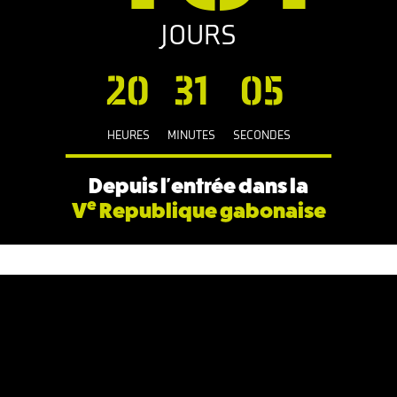
JOURS
20
31
06
HEURES
MINUTES
SECONDES
Depuis l'entrée dans la
e
V
Republique gabonaise