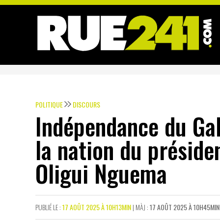
POLITIQUE
DISCOURS
Indépendance du Gab
la nation du préside
Oligui Nguema
PUBLIÉ LE :
17 AOÛT 2025 À 10H13MIN
| MÀJ :
17 AOÛT 2025 À 10H45MIN