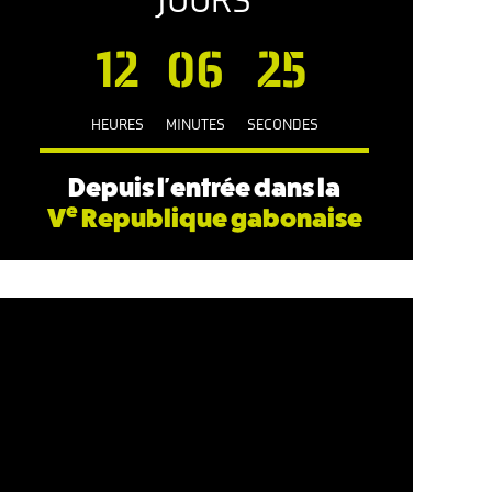
JOURS
12
06
26
HEURES
MINUTES
SECONDES
Depuis l'entrée dans la
e
V
Republique gabonaise