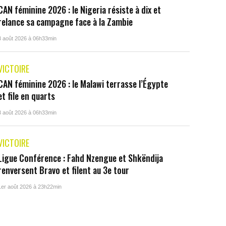
CAN féminine 2026 : le Nigeria résiste à dix et
relance sa campagne face à la Zambie
3 août 2026 à 06h33min
VICTOIRE
CAN féminine 2026 : le Malawi terrasse l’Égypte
et file en quarts
3 août 2026 à 06h33min
VICTOIRE
Ligue Conférence : Fahd Nzengue et Shkëndija
renversent Bravo et filent au 3e tour
1er août 2026 à 23h22min