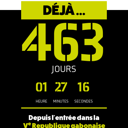
DÉJÀ ...
463
JOURS
01
27
17
HEURE
MINUTES
SECONDES
Depuis l'entrée dans la
e
V
Republique gabonaise