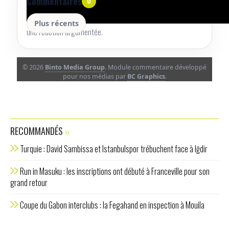
Aucun commentaire pour le moment.
Commentaires
0
Lancez la conversation avec un retour utile, une précision ou
Plus récents
une réaction argumentée.
© 2026
Binto Media Group
. Module commentaire développé
pour nos médias par
BC Graphics
.
RECOMMANDÉS
Turquie : David Sambissa et Istanbulspor trébuchent face à Iğdir
Run in Masuku : les inscriptions ont débuté à Franceville pour son
grand retour
Coupe du Gabon interclubs : la Fegahand en inspection à Mouila