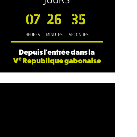
JOURS
07
26
36
HEURES
MINUTES
SECONDES
Depuis l'entrée dans la
e
V
Republique gabonaise