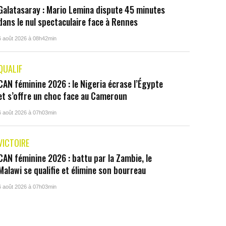
Galatasaray : Mario Lemina dispute 45 minutes
dans le nul spectaculaire face à Rennes
6 août 2026 à 08h42min
QUALIF
CAN féminine 2026 : le Nigeria écrase l’Égypte
et s’offre un choc face au Cameroun
6 août 2026 à 07h03min
VICTOIRE
CAN féminine 2026 : battu par la Zambie, le
Malawi se qualifie et élimine son bourreau
6 août 2026 à 07h03min