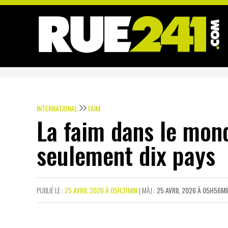
INTERNATIONAL
FAIM
La faim dans le mon
seulement dix pays
PUBLIÉ LE :
25 AVRIL 2026 À 05H31MIN
| MÀJ :
25 AVRIL 2026 À 05H56MI