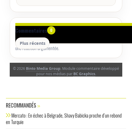
Aucun commentaire pour le moment.
Commentaires
0
Lancez la conversation avec un retour utile, une précision ou
Plus récents
une réaction argumentée.
© 2026
Binto Media Group
. Module commentaire développé
pour nos médias par
BC Graphics
.
RECOMMANDÉS
Mercato : En échec à Belgrade, Shavy Babicka proche d’un rebond
en Turquie