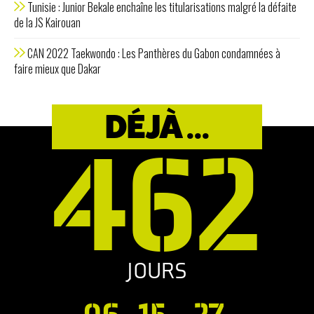
Tunisie : Junior Bekale enchaîne les titularisations malgré la défaite
de la JS Kairouan
CAN 2022 Taekwondo : Les Panthères du Gabon condamnées à
faire mieux que Dakar
DÉJÀ ...
462
JOURS