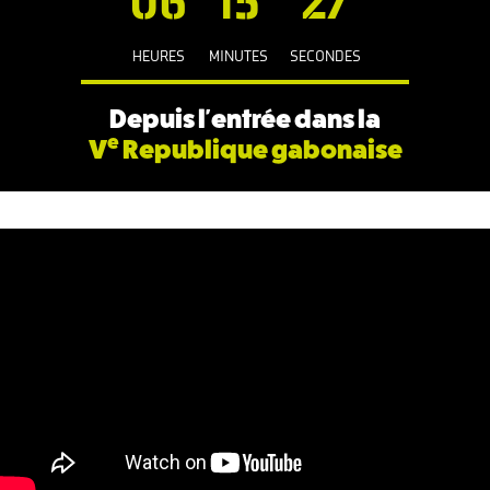
06
15
28
HEURES
MINUTES
SECONDES
Depuis l'entrée dans la
e
V
Republique gabonaise