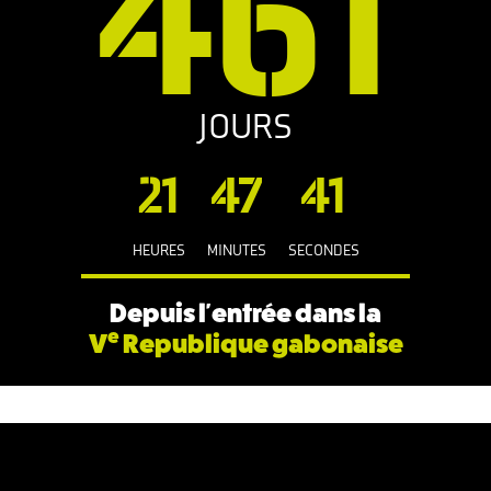
461
JOURS
21
47
41
HEURES
MINUTES
SECONDES
Depuis l'entrée dans la
e
V
Republique gabonaise