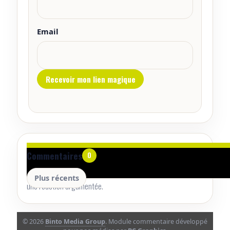
Email
Aucun commentaire pour le moment.
Commentaires
0
Lancez la conversation avec un retour utile, une précision ou
Plus récents
une réaction argumentée.
© 2026
Binto Media Group
. Module commentaire développé