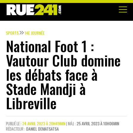
SPORTS
14E JOURNÉE
National Foot 1 :
Vautour Club domine
les débats face à
Stade Mandji à
Libreville
PUBLIÉ LE :
24 AVRIL 2023 À 20H49MIN
| MÀJ :
25 AVRIL 2023 À 10H06MIN
RÉDACTEUR :
DANIEL DEMATSATSA