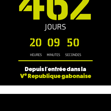
462
JOURS
20
09
51
HEURES
MINUTES
SECONDES
Depuis l'entrée dans la
e
V
Republique gabonaise