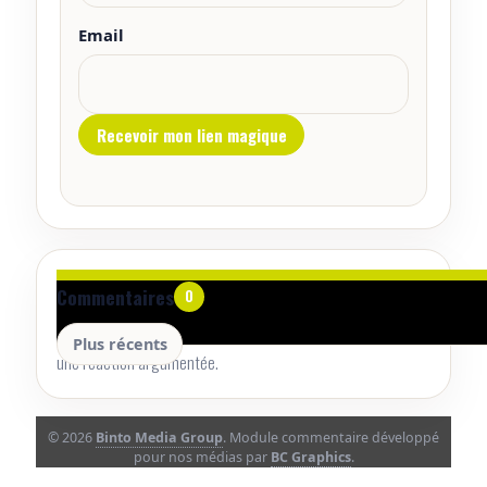
Email
Aucun commentaire pour le moment.
Commentaires
0
Lancez la conversation avec un retour utile, une précision ou
Plus récents
une réaction argumentée.
© 2026
Binto Media Group
. Module commentaire développé
pour nos médias par
BC Graphics
.