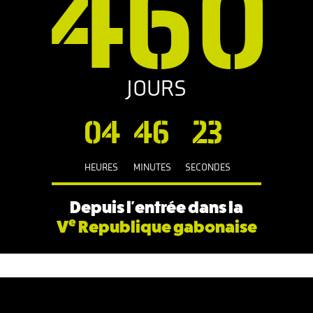
460
JOURS
04
46
23
HEURES
MINUTES
SECONDES
Depuis l'entrée dans la
e
V
Republique gabonaise