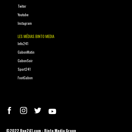
Twiter
Youtube
Instagram
LES MÉDIAS BINTO MEDIA
Info241
GabonMatin
GabonSoir
Sport241
FootGabon
©2022 Rue241.com - Binto Media Group