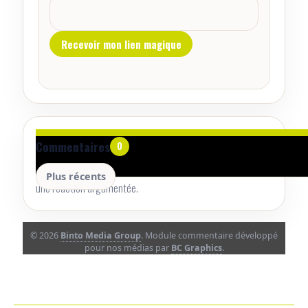
Aucun commentaire pour le moment.
Commentaires
0
Lancez la conversation avec un retour utile, une précision ou
Plus récents
une réaction argumentée.
© 2026
Binto Media Group
. Module commentaire développé
pour nos médias par
BC Graphics
.