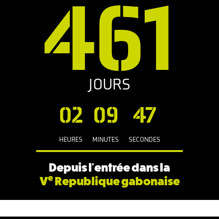
461
JOURS
02
09
48
HEURES
MINUTES
SECONDES
Depuis l'entrée dans la
e
V
Republique gabonaise