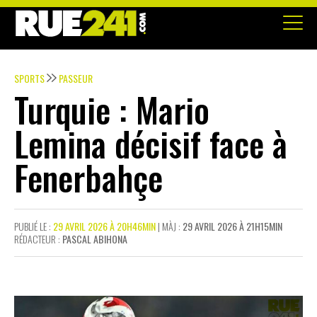
SPORTS
PASSEUR
Turquie : Mario
Lemina décisif face à
Fenerbahçe
PUBLIÉ LE :
29 AVRIL 2026 À 20H46MIN
| MÀJ :
29 AVRIL 2026 À 21H15MIN
RÉDACTEUR :
PASCAL ABIHONA